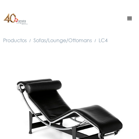
Productos
Sofas/Lounge/Ottomans
LC4
/
/