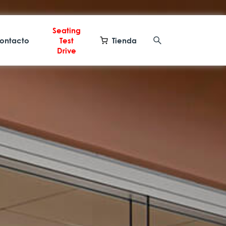
Seating
ontacto
Test
Tienda
Drive