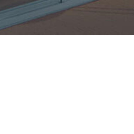
Divisiones Mod
Espacios flexibles pa
su espacio según sus
Ver más