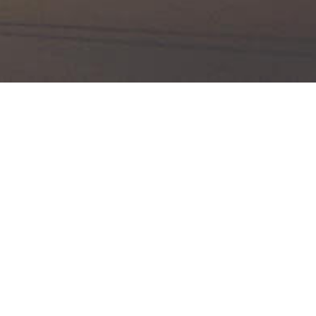
ulares
ra adaptar y transformar
 necesidades actuales