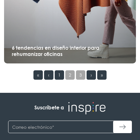
6 tendencias en diseño interior para
rehumanizar oficinas
«
‹
1
2
3
›
»
Suscríbete a