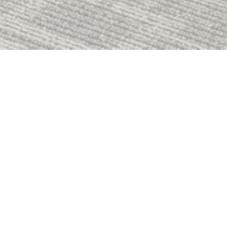
✕
Marcas
Tecno
Disponibilidad
Guatemala
El Salvador