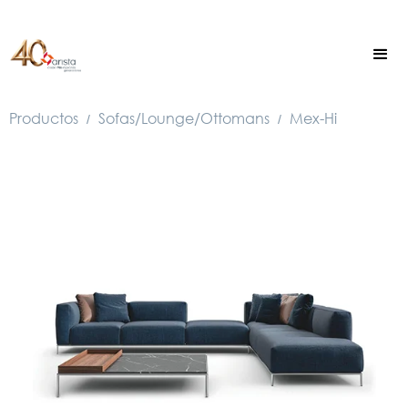
Productos
Sofas/Lounge/Ottomans
Mex-Hi
/
/