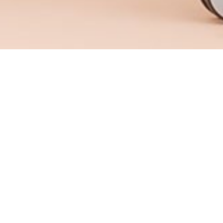
✕
Marcas
Tecno
Haworth
Disponibilidad
Guatemala