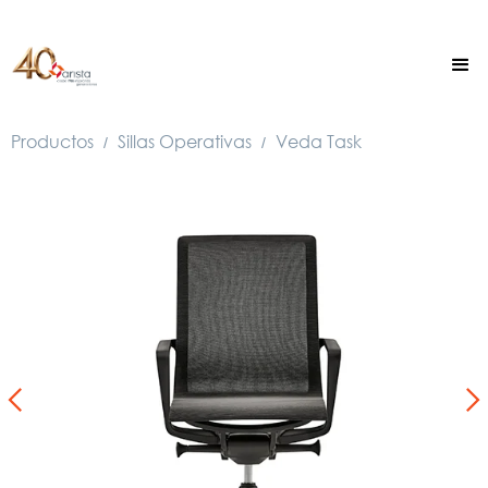
Productos
Sillas Operativas
Veda Task
/
/