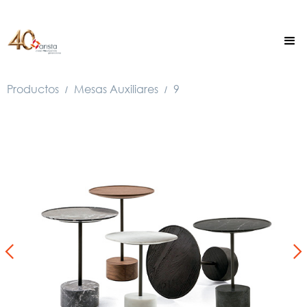
Productos
Mesas Auxiliares
9
/
/