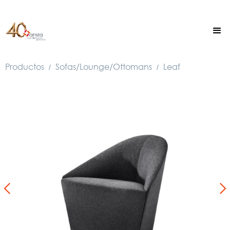
Productos
Sofas/Lounge/Ottomans
Leaf
/
/