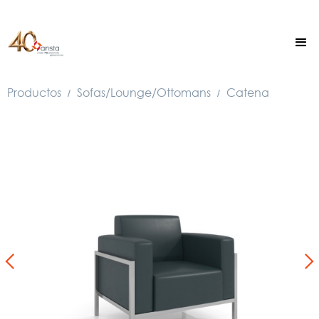
Productos
Sofas/Lounge/Ottomans
Catena
/
/