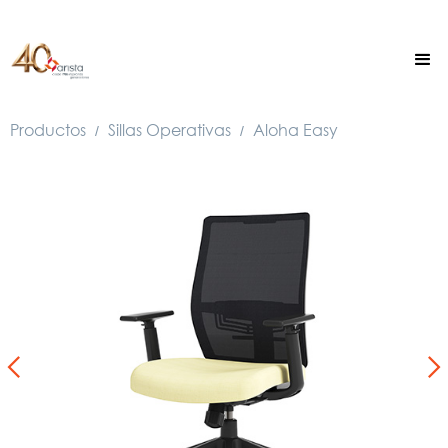
Productos
Sillas Operativas
Aloha Easy
/
/