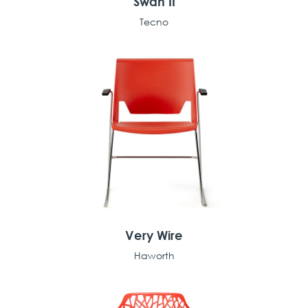
Swan II
Tecno
Very Wire
Haworth