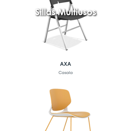
Sillas Multiusos
AXA
Casala