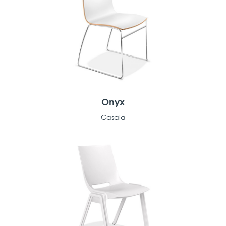
Onyx
Casala