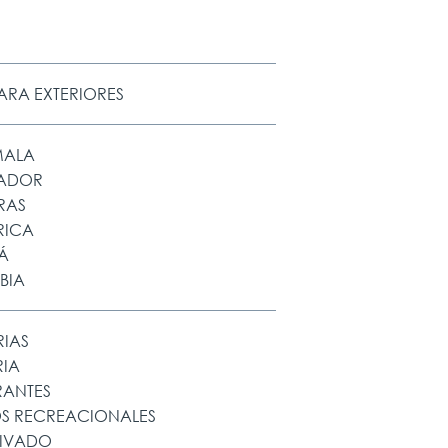
PARA EXTERIORES
MALA
VADOR
RAS
RICA
Á
BIA
RIAS
RIA
RANTES
S RECREACIONALES
RIVADO