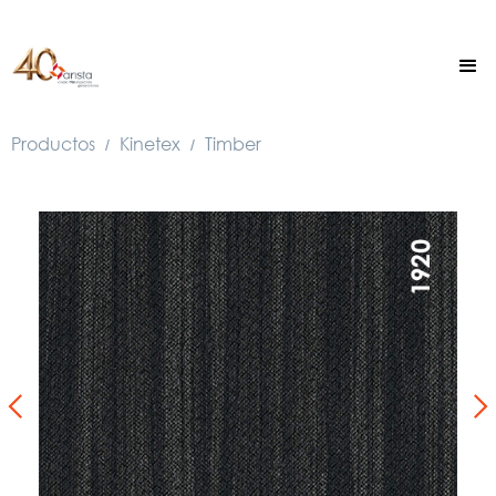
Productos
Kinetex
Timber
/
/