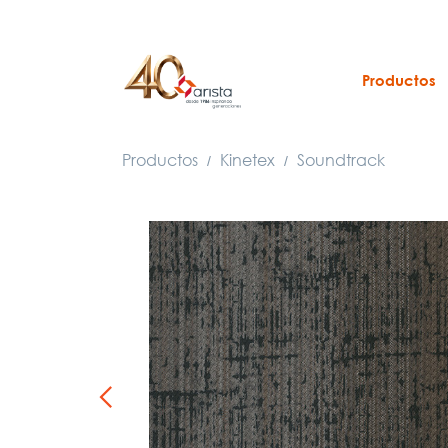
Productos
Productos
Kinetex
Soundtrack
/
/