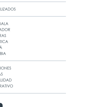
ALIZADOS
MALA
VADOR
RAS
RICA
Á
BIA
IONES
AS
ALIDAD
RATIVO