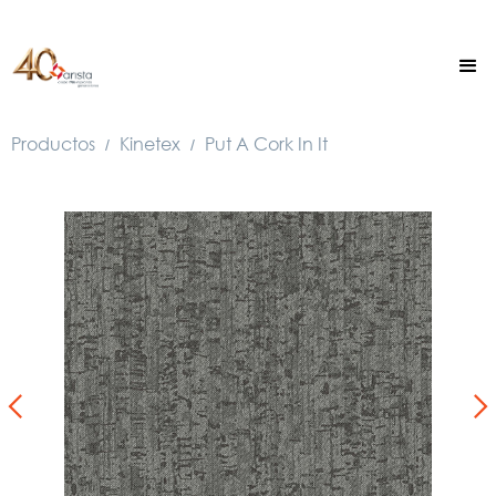
Productos
Kinetex
Put A Cork In It
/
/