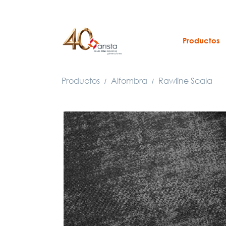
Productos
Productos
Alfombra
Rawline Scala
/
/