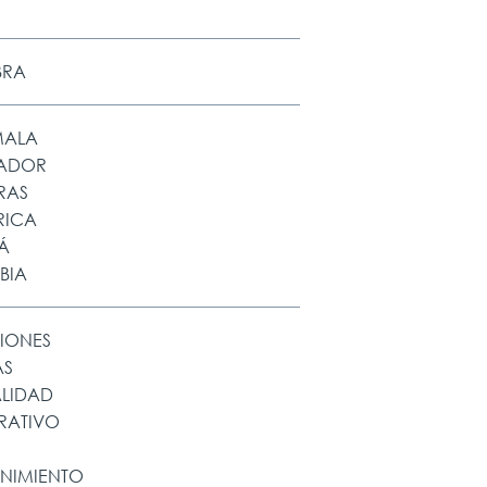
BRA
MALA
VADOR
RAS
RICA
Á
BIA
IONES
AS
ALIDAD
RATIVO
ENIMIENTO