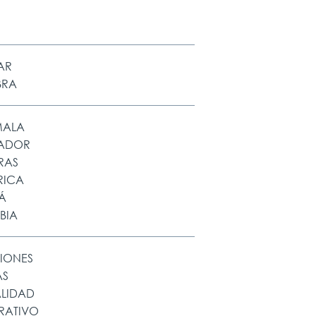
AR
BRA
MALA
VADOR
RAS
RICA
Á
BIA
IONES
AS
ALIDAD
RATIVO