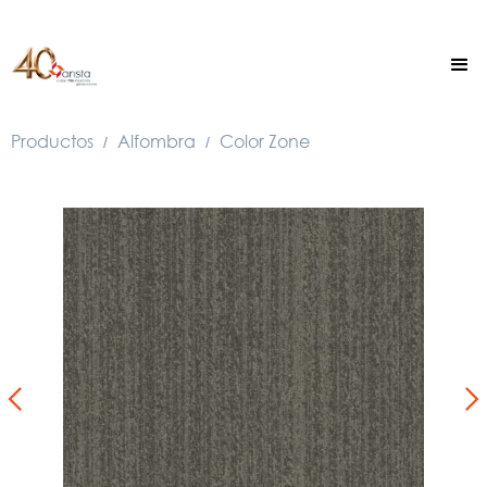
Productos
Alfombra
Color Zone
/
/