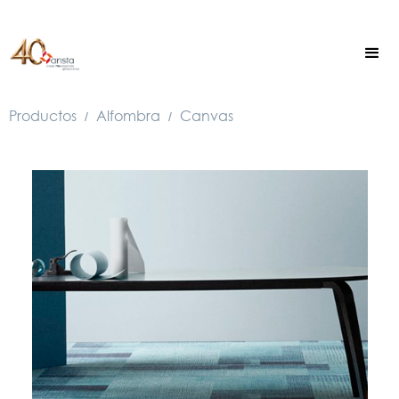
Productos
Alfombra
Canvas
/
/