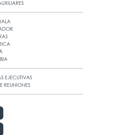
UXILIARES
MALA
VADOR
RAS
RICA
Á
BIA
S EJECUTIVAS
DE REUNIONES