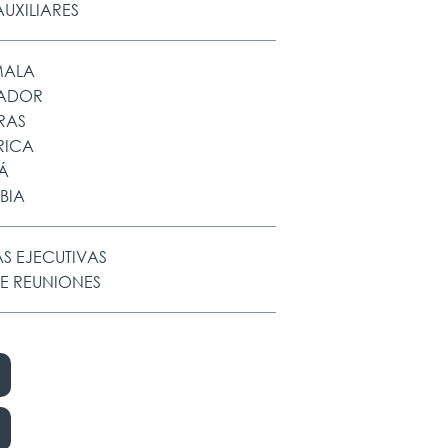
UXILIARES
MALA
VADOR
RAS
RICA
Á
BIA
S EJECUTIVAS
DE REUNIONES