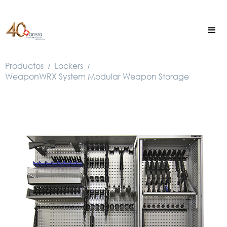
Productos
Lockers
/
/
WeaponWRX System Modular Weapon Storage