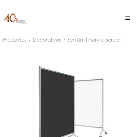
Productos
Decorativos
Ten Limit Acrylic Screen
/
/