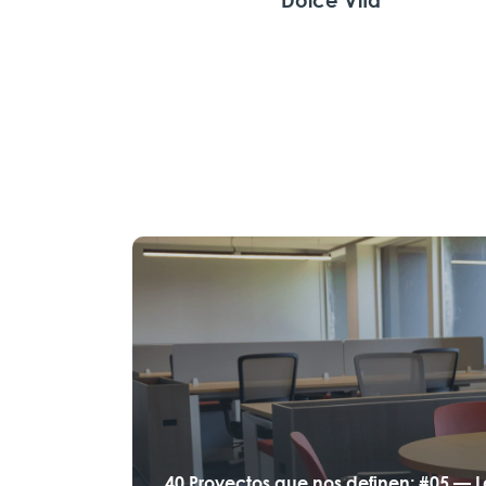
Dolce Vita
40 Proyectos que nos definen: #05 — 