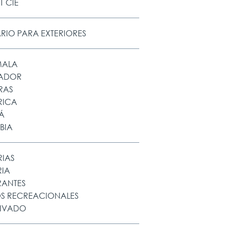
T CIE
RIO PARA EXTERIORES
MALA
VADOR
RAS
RICA
Á
BIA
RIAS
RIA
RANTES
S RECREACIONALES
RIVADO