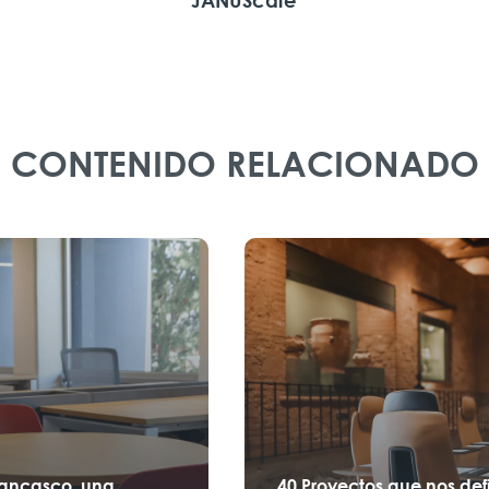
JANUScafe
CONTENIDO RELACIONADO
Lancasco, una
40 Proyectos que nos def