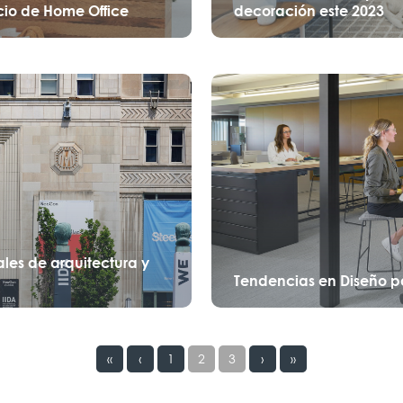
cio de Home Office
decoración este 2023
les de arquitectura y
Tendencias en Diseño p
«
‹
1
2
3
›
»