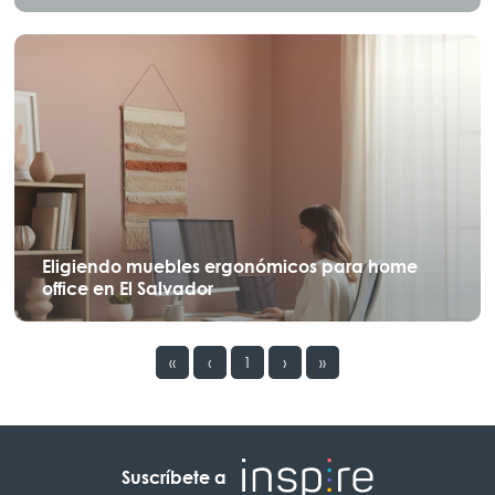
Eligiendo muebles ergonómicos para home
office en El Salvador
«
‹
1
›
»
Suscríbete a