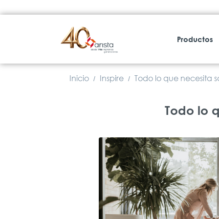
Productos
Inicio
Inspire
Todo lo que necesita s
/
/
Todo lo 