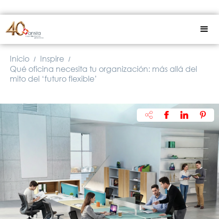
Inicio
Inspire
/
/
Qué oficina necesita tu organización: más allá del
mito del ‘futuro flexible’