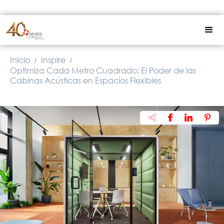
Inicio
Inspire
/
/
Optimiza Cada Metro Cuadrado: El Poder de las
Cabinas Acústicas en Espacios Flexibles