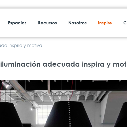
Espacios
Recursos
Nosotros
Inspire
C
da inspira y motiva
 iluminación adecuada inspira y mot