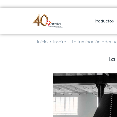
Productos
Inicio
Inspire
La iluminación adecua
/
/
La