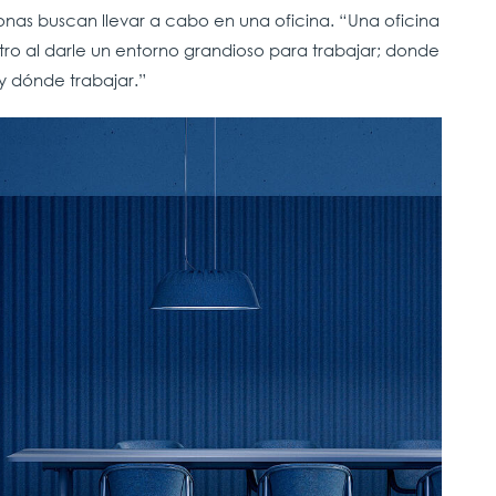
onas buscan llevar a cabo en una oficina. “Una oficina
tro al darle un entorno grandioso para trabajar; donde
 y dónde trabajar.”