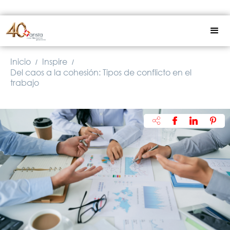
Inicio
Inspire
/
/
Del caos a la cohesión: Tipos de conflicto en el
trabajo