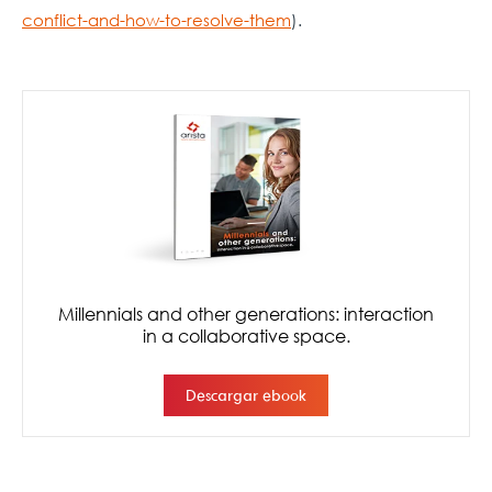
conflict-and-how-to-resolve-them
).