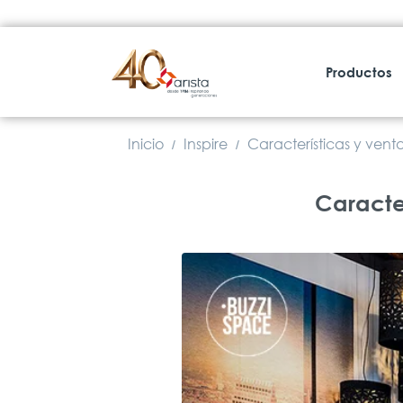
Productos
Inicio
Inspire
Características y venta
/
/
Característic