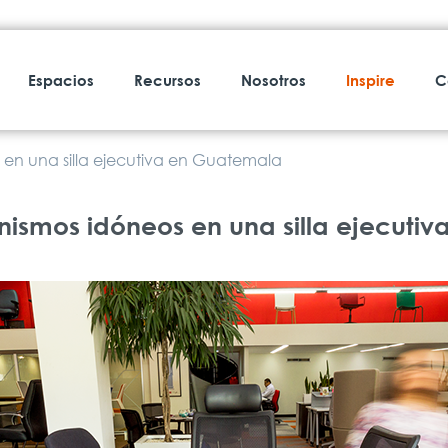
Espacios
Recursos
Nosotros
Inspire
C
en una silla ejecutiva en Guatemala
 idóneos en una silla ejecutiva