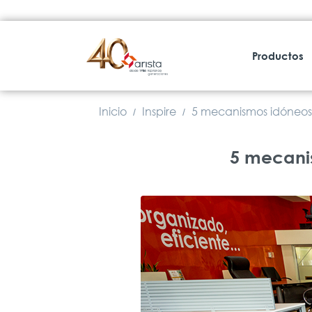
Productos
Inicio
Inspire
5 mecanismos idóneos e
/
/
5 mecanismo