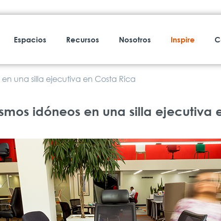
Espacios
Recursos
Nosotros
Inspire
C
n una silla ejecutiva en Costa Rica
s idóneos en una silla ejecutiva e