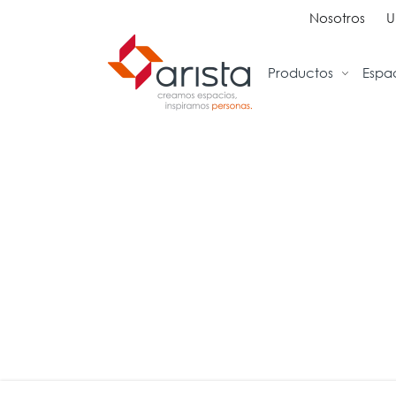
Nosotros
U
Productos
Espa
Ideas
Sillas
Tra
Inspiración
Sillas Ejecutivas
Rec
Proyectos
Sillas Operativas
Sal
Showrooms
Sillas de Espera
Ofi
Sillas Multiuso
Col
Sofas
Cab
Bancos
Sal
Bibl
Caf
Cap
Ent