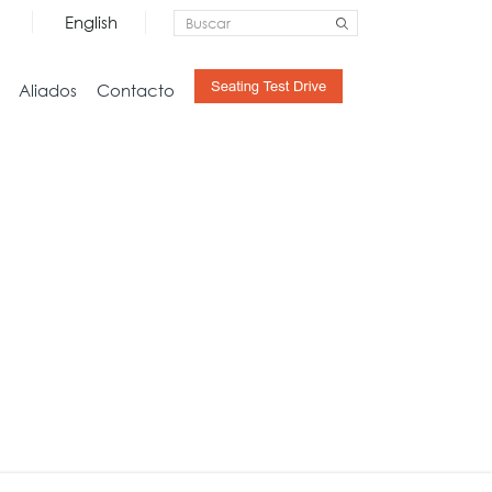
English
Aliados
Contacto
Almacenamiento
Hogar
Credenzas
Estudio
Archivo
Sala
Pedestales
Mesas
Libreras y Gabinetes