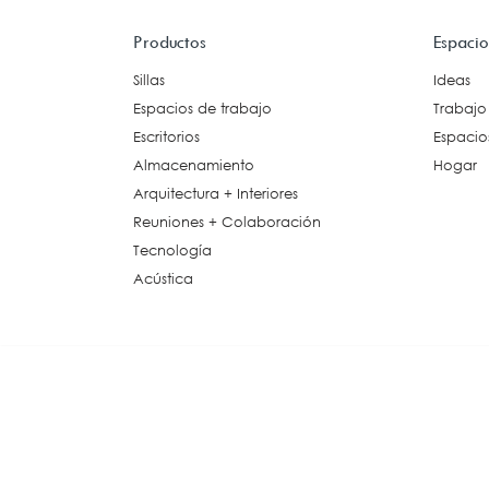
Esp
Productos
Espacio
Arquitectura +
Interiores
Sillas
Ideas
Espacios de trabajo
Trabajo
Accesorios Decorativos
Escritorios
Espacios
Piso Elevado
Cielo Suspendido
Almacenamiento
Hogar
Paredes Modulares
Arquitectura + Interiores
Particiones Móviles
Reuniones + Colaboración
Alfombras
Tecnología
Piso Vinílico
Acústica
Revestimiento de Paredes