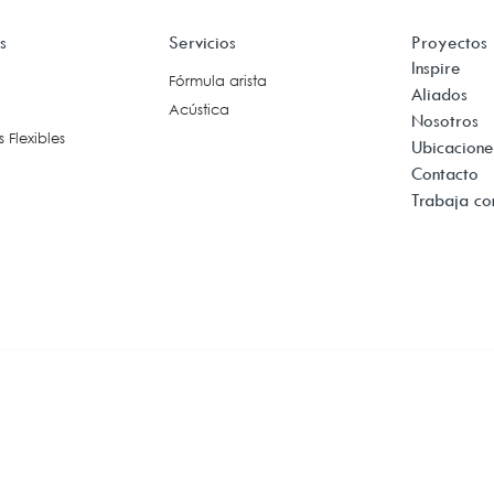
acios de Multimedia
s
Servicios
Proyectos
Reuniones +
Tecnología
Inspire
Colaboración
Fórmula arista
Cableado Voz y Datos
Aliados
Acústica
Conferencias
(Estructurado)
Nosotros
 Flexibles
Exteriores
Ubicacione
Iluminación Inteligente
Contacto
Ergonomía
Trabaja co