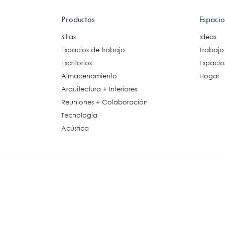
Esp
Productos
Espacio
Arquitectura +
Interiores
Sillas
Ideas
Espacios de trabajo
Trabajo
Accesorios Decorativos
Escritorios
Espacios
Piso Elevado
Cielo Suspendido
Almacenamiento
Hogar
Paredes Modulares
Arquitectura + Interiores
Particiones Móviles
Reuniones + Colaboración
Alfombras
Tecnología
Piso Vinílico
Acústica
Revestimiento de Paredes