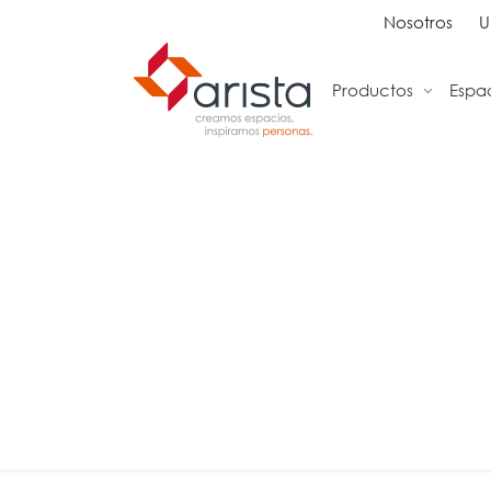
Nosotros
U
Productos
Espa
Ideas
Sillas
Tra
Inspiración
Sillas Ejecutivas
Rec
Proyectos
Sillas Operativas
Sal
Showrooms
Sillas de Espera
Ofi
Sillas Multiuso
Col
Sofas
Cab
Bancos
Sal
Bibl
Caf
Cap
Ent