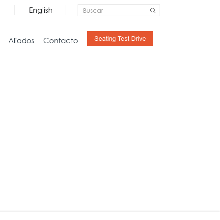
English
Aliados
Contacto
Almacenamiento
Hogar
Credenzas
Estudio
Archivo
Sala
Pedestales
Mesas
Libreras y Gabinetes