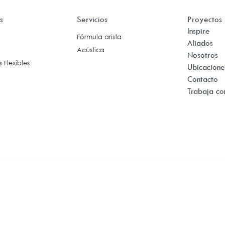
acios de Multimedia
s
Servicios
Proyectos
Reuniones +
Tecnología
Inspire
Colaboración
Fórmula arista
Cableado Voz y Datos
Aliados
Acústica
Conferencias
(Estructurado)
Nosotros
 Flexibles
Exteriores
Ubicacione
Iluminación Inteligente
Contacto
Ergonomía
Trabaja co