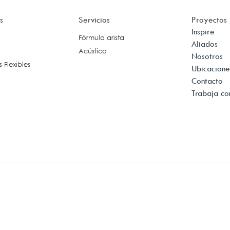
acios de Multimedia
s
Servicios
Proyectos
Reuniones +
Tecnología
Inspire
Colaboración
Fórmula arista
Cableado Voz y Datos
Aliados
Acústica
Conferencias
(Estructurado)
Nosotros
 Flexibles
Exteriores
Ubicacione
Iluminación Inteligente
Contacto
Ergonomía
Trabaja co