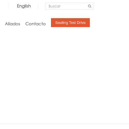
English
Aliados
Contacto
Almacenamiento
Hogar
Credenzas
Estudio
Archivo
Sala
Pedestales
Mesas
Libreras y Gabinetes