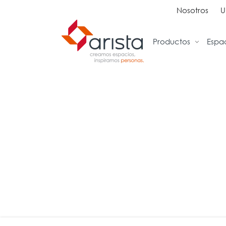
Nosotros
U
Productos
Espa
Ideas
Sillas
Tra
Inspiración
Sillas Ejecutivas
Rec
Proyectos
Sillas Operativas
Sal
Showrooms
Sillas de Espera
Ofi
Sillas Multiuso
Col
Sofas
Cab
Bancos
Sal
Bibl
Caf
Cap
Ent