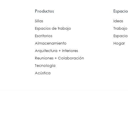
Esp
Productos
Espacio
Arquitectura +
Interiores
Sillas
Ideas
Espacios de trabajo
Trabajo
Accesorios Decorativos
Escritorios
Espacios
Piso Elevado
Cielo Suspendido
Almacenamiento
Hogar
Paredes Modulares
Arquitectura + Interiores
Particiones Móviles
Reuniones + Colaboración
Alfombras
Tecnología
Piso Vinílico
Acústica
Revestimiento de Paredes