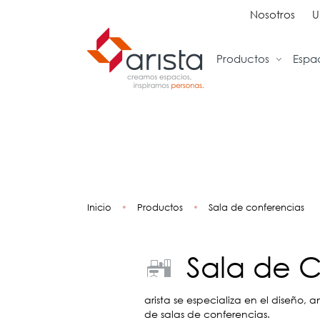
Nosotros
U
Productos
Espa
Ideas
Sillas
Tra
Inspiración
Sillas Ejecutivas
Rec
Proyectos
Sillas Operativas
Sal
Showrooms
Sillas de Espera
Ofi
Inicio
•
Productos
•
Sala de conferencias
Sillas Multiuso
Col
Sofas
Cab
Bancos
Sal
Sala de 
Bibl
Caf
Cap
arista se especializa en el diseño
de salas de conferencias.
Ent