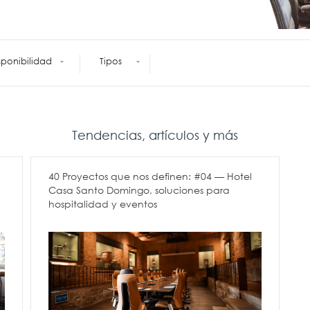
acios de Multimedia
Reuniones +
Tecnología
Colaboración
Cableado Voz y Datos
isponibilidad
Tipos
Conferencias
(Estructurado)
Exteriores
Iluminación Inteligente
Ergonomía
Tendencias, artículos y más
40 Proyectos que nos definen: #04 — Hotel
Casa Santo Domingo, soluciones para
hospitalidad y eventos