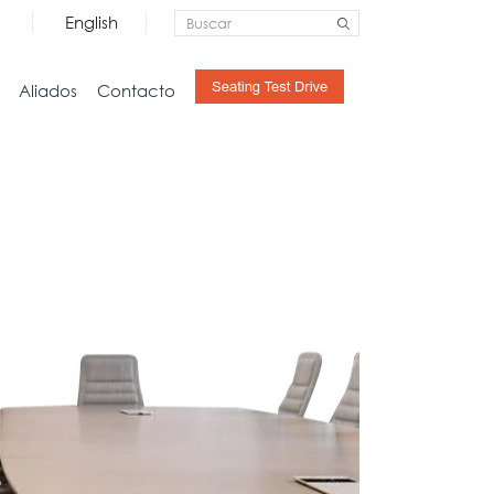
English
Aliados
Contacto
Almacenamiento
Hogar
Credenzas
Estudio
Archivo
Sala
Pedestales
Mesas
Libreras y Gabinetes