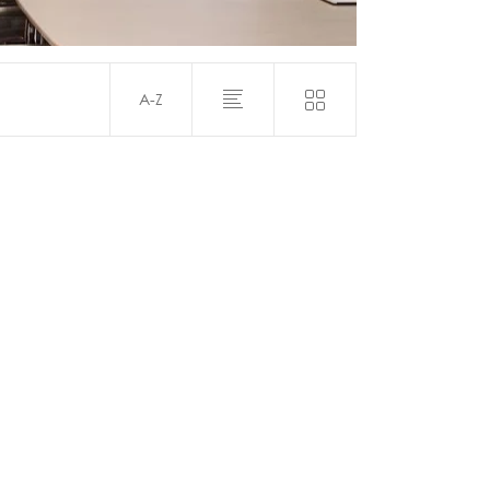
Acústica
A-Z