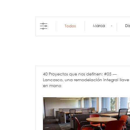
Esp
Arquitectura +
Interiores
Marca
D
Todos
Accesorios Decorativos
Piso Elevado
Cielo Suspendido
Paredes Modulares
Particiones Móviles
Alfombras
Piso Vinílico
40 Proyectos que nos definen: #05 —
Revestimiento de Paredes
Lancasco, una remodelación integral llave
en mano