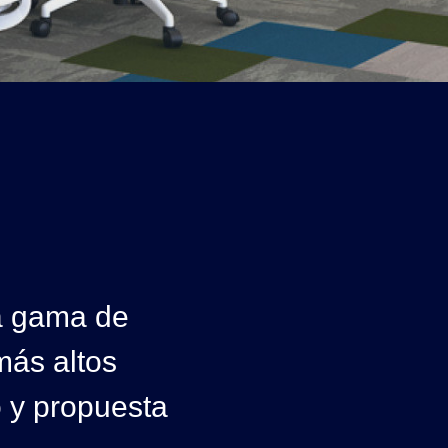
a gama de
más altos
o y propuesta