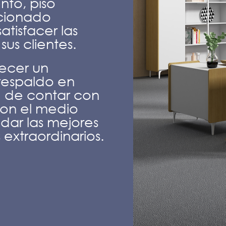
nto, piso
ccionado
tisfacer las
us clientes.
recer un
 respaldo en
d de contar con
on el medio
dar las mejores
extraordinarios.