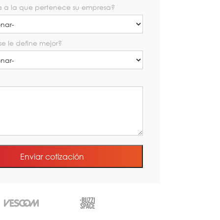
ia a la que pertenece su empresa?
se le define mejor?